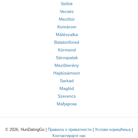
Siófok
Vecsés
Mezőtúr
Komárom
Mátészalka
Balatonfüred
Körmend
Sárospatak
Mezőberény
Hajdúsámson
Sarkad
Maglód
Szerencs
Мађарска
© 2026, HunDatingGo |
Правила о приватности
|
Услови коришћења
|
Контактирајте нас