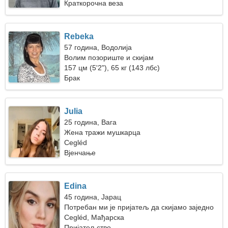
Краткорочна веза
Rebeka
57 година, Водолија
Волим позориште и скијам
157 цм (5'2"), 65 кг (143 лбс)
Брак
Julia
25 година, Вага
Жена тражи мушкарца
Cegléd
Вјенчање
Edina
45 година, Јарац
Потребан ми је пријатељ да скијамо заједно
Cegléd, Мађарска
Пријатељство