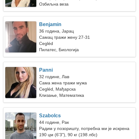
Озбиљна веза
Benjamin
36 година, Јарац
Самац тражи жену 27-31
Cegléd
Пилатес, Биологија
Panni
32 године, Лав
Сама жена тражи мужа
Cegléd, Мађарска
Клизање, Математика
Szabolcs
44 године, Рак
Радим у позоришту, потребна ми је искрена
жена
190 цм (6'3"), 90 кг (198 лбс)