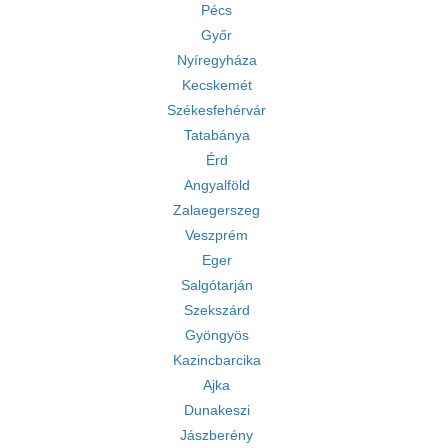
Pécs
Győr
Nyíregyháza
Kecskemét
Székesfehérvár
Tatabánya
Érd
Angyalföld
Zalaegerszeg
Veszprém
Eger
Salgótarján
Szekszárd
Gyöngyös
Kazincbarcika
Ajka
Dunakeszi
Jászberény