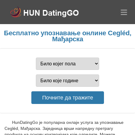
Бесплатно упознавање онлине Cegléd,
Мађарска
HunDatingGo је популарна онлајн услуга за упознавање
Cegléd, Мађарска. Заједница врши напредну претрагу
профила на основу критеријума које одредите. Можете