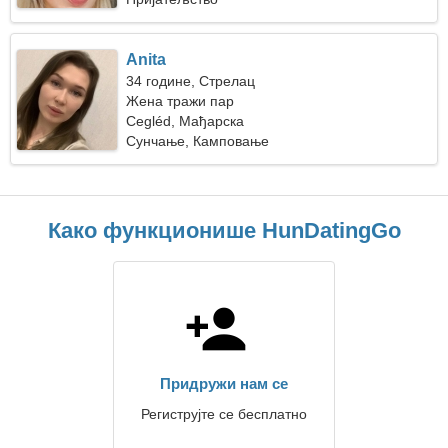
Anita
34 године, Стрелац
Жена тражи пар
Cegléd, Мађарска
Сунчање, Камповање
Како функционише HunDatingGo
Придружи нам се
Региструјте се бесплатно