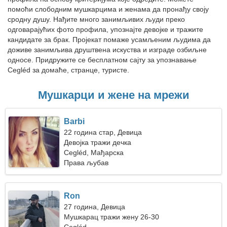
помоћи слободним мушкарцима и женама да пронађу своју
сродну душу. Нађите много занимљивих људи преко
одговарајућих фото профила, упознајте девојке и тражите
кандидате за брак. Пројекат помаже усамљеним људима да
доживе занимљива друштвена искуства и изграде озбиљне
односе. Придружите се бесплатном сајту за упознавање
Cegléd за домаће, странце, туристе.
Мушкарци и жене на мрежи
Barbi
22 година стар, Девица
Девојка тражи дечка
Cegléd, Мађарска
Права љубав
Ron
27 година, Девица
Мушкарац тражи жену 26-30