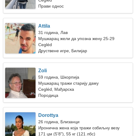
Cegléd
Прави однос
Attila
31 година, Лав
Мушкарац жели да упозна жену 25-29
Cegléd
Друствене игре, Билијар
Zoli
59 година, Шкорпија
Мушкарац тражи старију даму
Cegléd, Мађарска
Породица
Dorottya
26 година, Близанци
Иронична жена која тражи озбиљну везу
171 цм (5'8"), 55 кг (121 лбс)