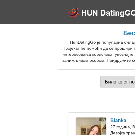
Бес
HunDatingGo је популарна онлај
Пројекат ће помоћи да се прошири 
интересовања корисника, упознајте 
занимљивом особом. Придружите се 
Bianka
27 година, 
Девојка тра