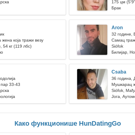
арска
175 цм (5'9"
Брак
Aron
Бик
32 године,
 жена која тражи везу
Самац траж
, 54 кг (119 лбс)
Siófok
во
Билијар, Н
Csaba
Водолија
36 година,
пар 33-43
Мушкарац ж
арска
Siófok, Мађ
ологија
Јога, Ауто
Како функционише HunDatingGo