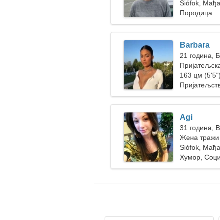
жена
Siófok, Мађ
Породица
Barbara
21 година, 
Пријатељска
163 цм (5'5")
Пријатељст
Agi
31 година, 
Жена тражи 
Siófok, Мађ
Хумор, Соци