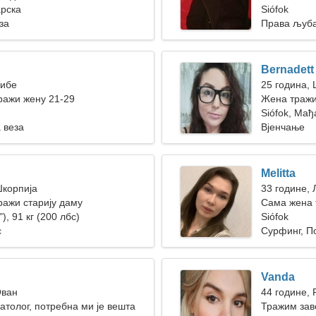
арска
Siófok
за
Права љуб
Bernadett
Рибе
25 година,
ражи жену 21-29
Жена тражи
Siófok, Мађ
 веза
Вјенчање
Melitta
Шкорпија
33 године, 
ажи старију даму
Сама жена 
), 91 кг (200 лбс)
Siófok
с
Сурфинг, П
Vanda
Ован
44 године, 
атолог, потребна ми је вешта
Тражим зав