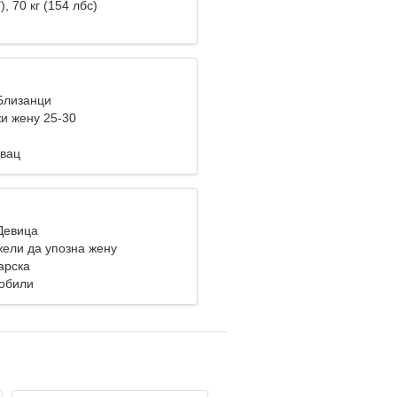
), 70 кг (154 лбс)
 Близанци
и жену 25-30
овац
 Девица
ели да упозна жену
арска
мобили