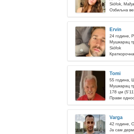
Siófok, Мађ
Озбиљна ве
Ervin
24 године, 
Мушкарац т
Siófok
Краткорочна
Tomi
55 година, 
Мушкарац тр
178 цм (5'11"
Прави одно
Varga
42 године, 
Ја сам дерм