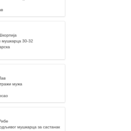
ав
 Шкорпија
 мушкарца 30-32
арска
Лав
тражи мужа
осао
Рибе
одљивог мушкарца за састанак