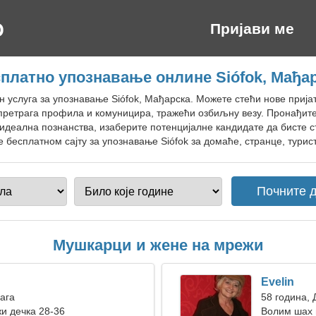
Пријави ме
платно упознавање онлине Siófok, Мађа
н услуга за упознавање Siófok, Мађарска. Можете стећи нове приј
претрага профила и комуницира, тражећи озбиљну везу. Пронађите
идеална познанства, изаберите потенцијалне кандидате да бисте с
бесплатном сајту за упознавање Siófok за домаће, странце, турист
Мушкарци и жене на мрежи
Evelin
Вага
58 година,
жи дечка 28-36
Волим шах 