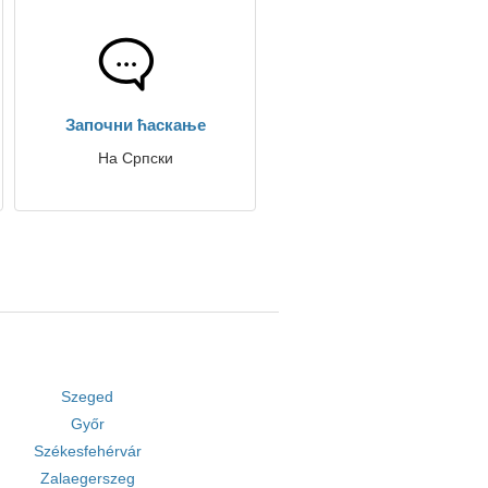
Започни ћаскање
На Српски
Szeged
Győr
Székesfehérvár
Zalaegerszeg