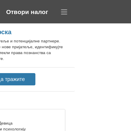
Отвори налог
рска
атеље и потенцијалне партнере.
 нове пријатеље, идентификујте
текли права познанства са
е.
 Девица
и психологију