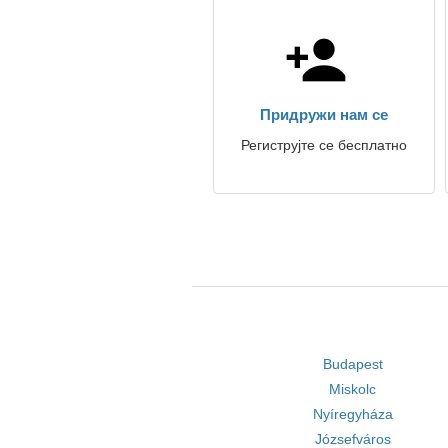
Придружи нам се
Региструјте се бесплатно
Budapest
Miskolc
Nyíregyháza
Józsefváros