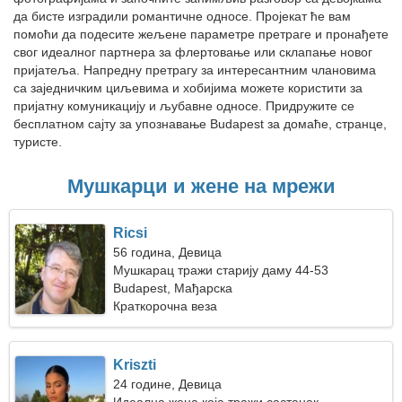
да бисте изградили романтичне односе. Пројекат ће вам
помоћи да подесите жељене параметре претраге и пронађете
свог идеалног партнера за флертовање или склапање новог
пријатеља. Напредну претрагу за интересантним члановима
са заједничким циљевима и хобијима можете користити за
пријатну комуникацију и љубавне односе. Придружите се
бесплатном сајту за упознавање Budapest за домаће, странце,
туристе.
Мушкарци и жене на мрежи
Ricsi
56 година, Девица
Мушкарац тражи старију даму 44-53
Budapest, Мађарска
Краткорочна веза
Kriszti
24 године, Девица