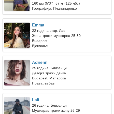
160 цм (5'3"), 57 кг (125 лбс)
Географија, Планинарење
Emma
22 година стар, Лав
Жена тражи мушкарца 25-30
Budapest
Вјенчање
Adrienn
25 година, Близанци
Девојка тражи дечка
Budapest, Мађарска
Права љубав
Lali
26 година, Близанци
Мушкарац тражи жену 26-29