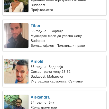
Идеална жена која тражи састанак
Budapest
Пријатељство
Tibor
33 године, Шкорпија
Мушкарац жели да упозна жену
Budapest
Вожња кајаком, Политика и право
Arnold
35 година, Водолија
Самац тражи жену 23-32
Budapest, Мађарска
Унутрашња хармонија, Сунчање
Alexandra
34 године, Бик
Жена тражи пар