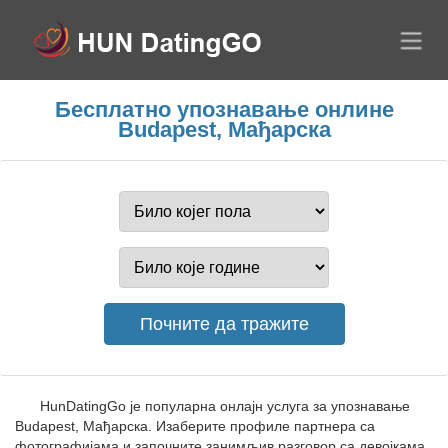
Бесплатно упознавање онлине
Budapest, Мађарска
HunDatingGo је популарна онлајн услуга за упознавање
Budapest, Мађарска. Изаберите профиле партнера са
фотографијама и започните занимљив разговор са девојкама