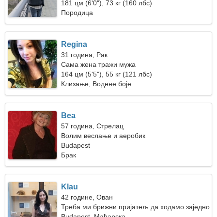
181 цм (6'0"), 73 кг (160 лбс)
Породица
Regina
31 година, Рак
Сама жена тражи мужа
164 цм (5'5"), 55 кг (121 лбс)
Клизање, Водене боје
Bea
57 година, Стрелац
Волим веслање и аеробик
Budapest
Брак
Klau
42 године, Ован
Треба ми брижни пријатељ да ходамо заједно
Budapest, Мађарска