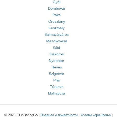
Gyál
Dombóvár
Paks
Oroszlány
Keszthely
Balmazújváros
Mezőkövesd
Göd
Kiskőrös
Nyírbátor
Heves
Szigetvár
Pilis
Túrkeve
Мађарска
© 2026, HunDatingGo |
Правила о приватности
|
Услови коришћења
|