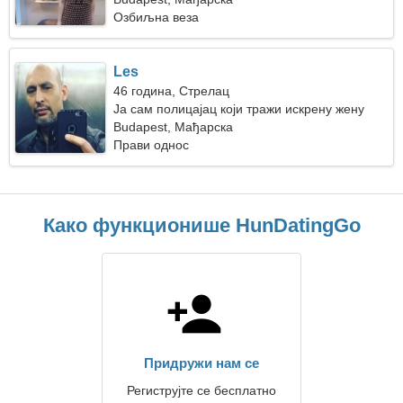
Озбиљна веза
Les
46 година, Стрелац
Ја сам полицајац који тражи искрену жену
Budapest, Мађарска
Прави однос
Како функционише HunDatingGo
Придружи нам се
Региструјте се бесплатно