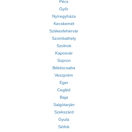
Pécs
Győr
Nyíregyháza
Kecskemét
Székesfehérvár
Szombathely
Szolnok
Kaposvár
Sopron
Békéscsaba
Veszprém
Eger
Cegléd
Baja
Salgótarján
Szekszárd
Gyula
Siófok