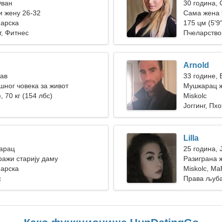
Ован
30 година,
 жену 26-32
Сама жена 
ђарска
175 цм (5'9"
г, Фитнес
Пчеларство
Arnold
Лав
33 године,
ног човека за живот
Мушкарац ж
, 70 кг (154 лбс)
Miskolc
Јоггинг, Пхо
Lilla
Јарац
25 година, 
ажи старију даму
Разиграна 
ђарска
Miskolc, Ма
с
Права љуб