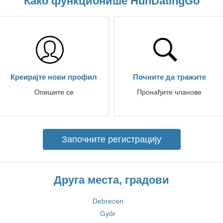
Како функционише HunDatingGo
Креирајте нови профил
Почните да тражите
Опишите се
Пронађите чланове
Започните регистрацију
Друга места, градови
Debrecen
Győr