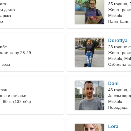
Вага
35 година, 
жи дечка
Жена тражи
ђарска
Miskolc
во
Паинтбалл,
Dorottya
Рибе
23 године с
ражи жену 25-29
Жена тражи
Miskolc, Ма
 веза
Озбиљна в
Dani
Ован
46 година,
ање и скијање
Ја сам кард
, 60 кг (132 лбс)
жена
Miskolc
Породица
Lora