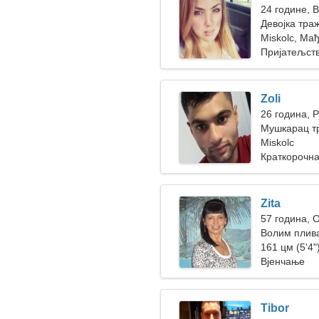
24 године, 
Девојка тра
Miskolc, Ма
Пријатељст
Zoli
26 година, 
Мушкарац т
Miskolc
Краткорочна
Zita
57 година, 
Волим плив
161 цм (5'4")
Вјенчање
Tibor