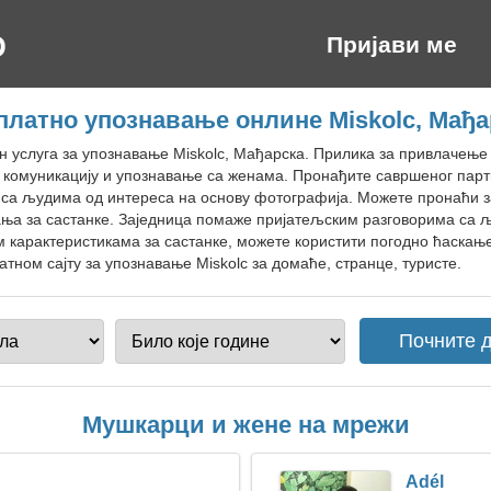
Пријави ме
платно упознавање онлине Miskolc, Мађа
н услуга за упознавање Miskolc, Мађарска. Прилика за привлачењ
, комуникацију и упознавање са женама. Пронађите савршеног парт
се са људима од интереса на основу фотографија. Можете пронаћи 
ања за састанке. Заједница помаже пријатељским разговорима са љ
м карактеристикама за састанке, можете користити погодно ћаскањ
тном сајту за упознавање Miskolc за домаће, странце, туристе.
Мушкарци и жене на мрежи
Adél