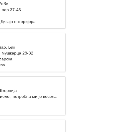
Рибе
 пар 37-43
 Дизајн ентеријера
тар, Бик
 мушкарца 28-32
ђарска
еза
 Шкорпија
иолог, потребна ми је весела