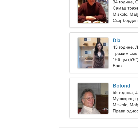
34 године, 
Самац тражи
Miskolc, Ма
Скејтбордин
Dia
43 године, 
Тражим смеш
166 цм (5'6")
Брак
Botond
55 година, 
Мушкарац тр
Miskolc, Ма
Прави одно