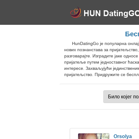
Бес
HunDatingGo је популарна онлај
нових познанстава за пријатељство
разговарајте. Изградите јаке одно
пријатеље путем једноставног ћаск
интересе. Захваљујући јединствени
пријатељство. Придружите се беспла
Orsolya