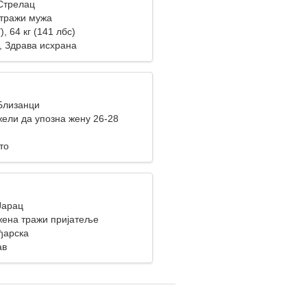
 Стрелац
тражи мужа
), 64 кг (141 лбс)
, Здрава исхрана
 Близанци
ели да упозна жену 26-28
то
Јарац
жена тражи пријатеље
ђарска
ав