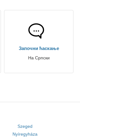
Започни ћаскање
На Српски
Szeged
Nyíregyháza