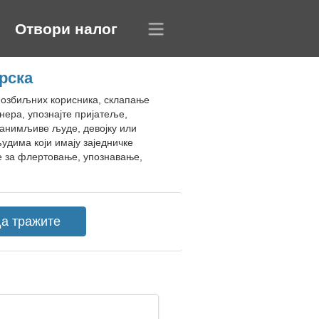
Отвори налог
рска
е озбиљних корисника, склапање
нера, упознајте пријатеље,
занимљиве људе, девојку или
удима који имају заједничке
е за флертовање, упознавање,