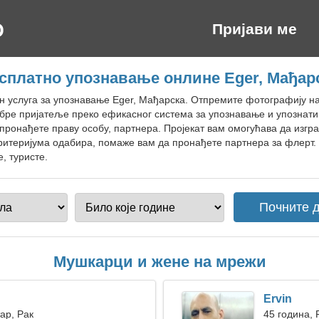
Пријави ме
сплатно упознавање онлине Eger, Мађар
н услуга за упознавање Eger, Мађарска. Отпремите фотографију на
добре пријатеље преко ефикасног система за упознавање и упознати
 пронађете праву особу, партнера. Пројекат вам омогућава да изгр
итеријума одабира, помаже вам да пронађете партнера за флерт. 
, туристе.
Мушкарци и жене на мрежи
Ervin
ар, Рак
45 година, 