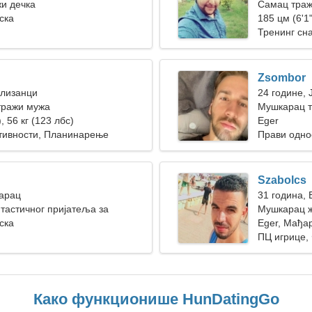
жи дечка
Самац траж
ска
185 цм (6'1"
Тренинг сна
Zsombor
Близанци
24 године, 
тражи мужа
Мушкарац т
, 56 кг (123 лбс)
Eger
тивности, Планинарење
Прави одно
Szabolcs
Јарац
31 година, 
астичног пријатеља за
Мушкарац ж
ска
Eger, Мађа
ПЦ игрице,
Како функционише HunDatingGo