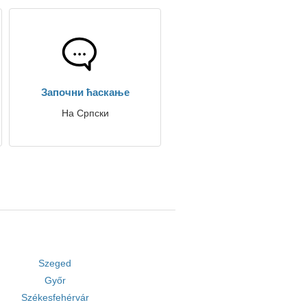
Започни ћаскање
На Српски
Szeged
Győr
Székesfehérvár