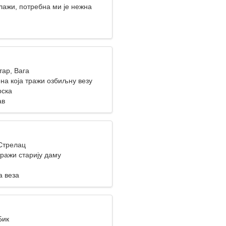
лажи, потребна ми је нежна
тар, Вага
на која тражи озбиљну везу
рска
ав
 Стрелац
ражи старију даму
а веза
Бик