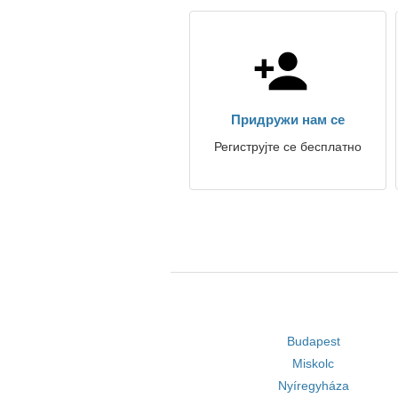
Придружи нам се
Региструјте се бесплатно
Budapest
Miskolc
Nyíregyháza