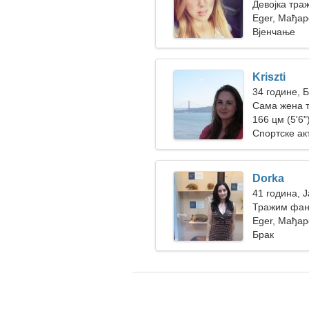
Девојка тра
Eger, Мађар
Вјенчање
Kriszti
34 године, 
Сама жена 
166 цм (5'6")
Спортске ак
Dorka
41 година, 
Тражим фант
састанке
Eger, Мађар
Брак