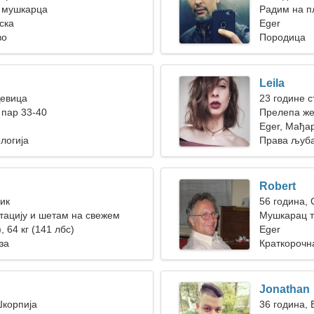
 мушкарца
Радим на п
ска
жена
Eger
во
Породица
Leila
Девица
23 године с
пар 33-40
Прелепа же
Eger, Мађа
логија
Права љуб
Robert
Бик
56 година,
ацију и шетам на свежем
Мушкарац т
, 64 кг (141 лбс)
Eger
за
Краткорочн
Jonathan
Шкорпија
36 година, 