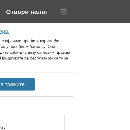
Отвори налог
ска
 свој лични профил, користећи
 се у посебном ћаскању. Ово
адите озбиљну везу са новим правим
Придружите се бесплатном сајту за
Рак