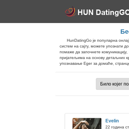
Бе
HunDatingGo је популарна онлај
систем на сајту, можете упознати 
помаже да започнете комуникацију,
пријатељима на основу детаљних кр
упознавање Eger за домаће, странце
Evelin
22 година ст