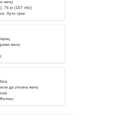
и жену
), 76 кг (167 лбс)
ге, Ауто-трке
Јарац
ражи жену
с
Вага
ели да упозна жену
рска
 Фитнес