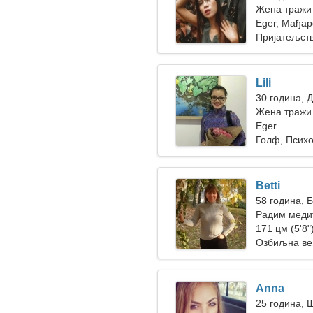
Жена тражи
Eger, Мађар
Пријатељст
Lili
30 година, 
Жена тражи 
Eger
Голф, Психо
Betti
58 година, 
Радим медит
ваздуху
171 цм (5'8")
Озбиљна ве
Anna
25 година, 