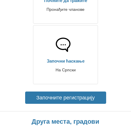
Почните да тражите
Пронађите чланове
Започни ћаскање
На Српски
Започните регистрацију
Друга места, градови