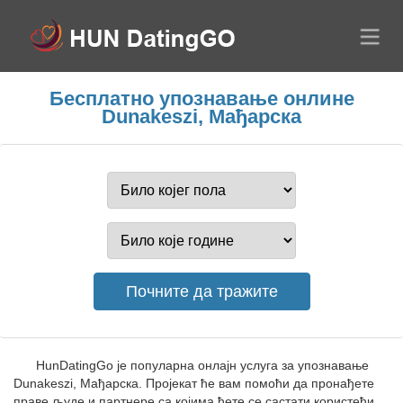
Бесплатно упознавање онлине
Dunakeszi, Мађарска
HunDatingGo је популарна онлајн услуга за упознавање
Dunakeszi, Мађарска. Пројекат ће вам помоћи да пронађете
праве људе и партнере са којима ћете се састати користећи