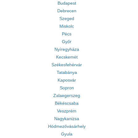
Budapest
Debrecen
Szeged
Miskolc
Pécs
Győr
Nyíregyháza
Kecskemét
Székesfehérvár
Tatabánya
Kaposvár
Sopron
Zalaegerszeg
Békéscsaba
Veszprém
Nagykanizsa
Hódmezővásárhely
Gyula