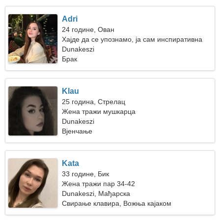
Adri
24 године, Ован
Хајде да се упознамо, ја сам инспиративна
жена
Dunakeszi
Брак
Klau
25 година, Стрелац
Жена тражи мушкарца
Dunakeszi
Вјенчање
Kata
33 године, Бик
Жена тражи пар 34-42
Dunakeszi, Мађарска
Свирање клавира, Вожња кајаком