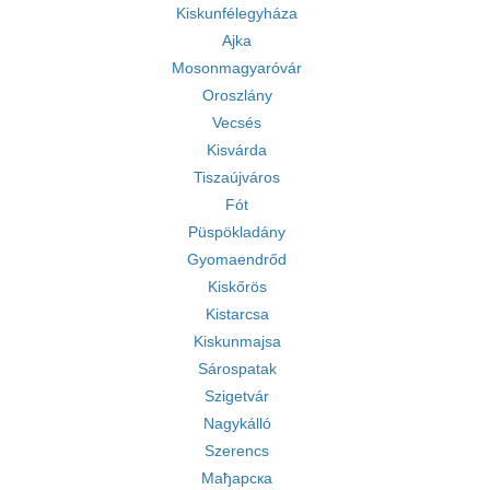
Kiskunfélegyháza
Ajka
Mosonmagyaróvár
Oroszlány
Vecsés
Kisvárda
Tiszaújváros
Fót
Püspökladány
Gyomaendrőd
Kiskőrös
Kistarcsa
Kiskunmajsa
Sárospatak
Szigetvár
Nagykálló
Szerencs
Мађарска