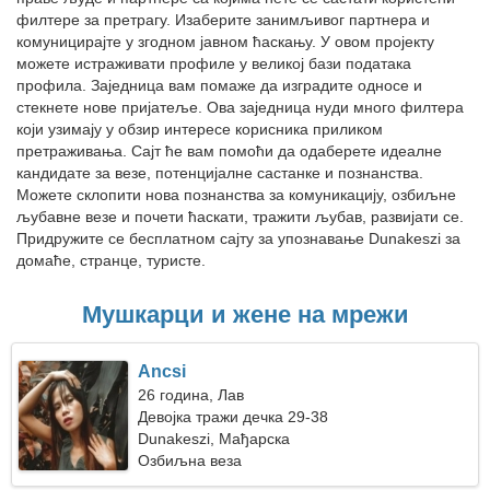
филтере за претрагу. Изаберите занимљивог партнера и
комуницирајте у згодном јавном ћаскању. У овом пројекту
можете истраживати профиле у великој бази података
профила. Заједница вам помаже да изградите односе и
стекнете нове пријатеље. Ова заједница нуди много филтера
који узимају у обзир интересе корисника приликом
претраживања. Сајт ће вам помоћи да одаберете идеалне
кандидате за везе, потенцијалне састанке и познанства.
Можете склопити нова познанства за комуникацију, озбиљне
љубавне везе и почети ћаскати, тражити љубав, развијати се.
Придружите се бесплатном сајту за упознавање Dunakeszi за
домаће, странце, туристе.
Мушкарци и жене на мрежи
Ancsi
26 година, Лав
Девојка тражи дечка 29-38
Dunakeszi, Мађарска
Озбиљна веза