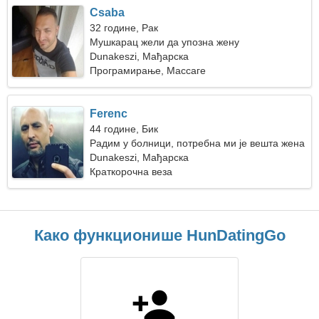
Csaba
32 године, Рак
Мушкарац жели да упозна жену
Dunakeszi, Мађарска
Програмирање, Массаге
Ferenc
44 године, Бик
Радим у болници, потребна ми је вешта жена
Dunakeszi, Мађарска
Краткорочна веза
Како функционише HunDatingGo