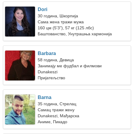
Dori
30 година, Шкорпија
Сама жена тражи мужа
160 цм (5'3"), 57 кг (125 лбс)
Баштованство, Унутрашња хармонија
Barbara
58 година, Девица
Занимају ме фудбал и филмови
Dunakeszi
Пријатељство
Barna
35 година, Стрелац
Самац тражи жену
Dunakeszi, Мађарска
Аниме, Пикадо