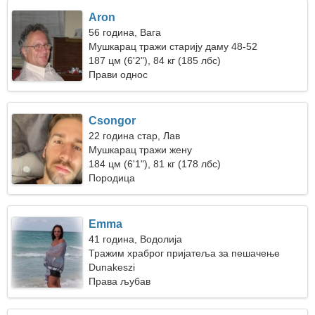
Aron
56 година, Вага
Мушкарац тражи старију даму 48-52
187 цм (6'2"), 84 кг (185 лбс)
Прави однос
Csongor
22 година стар, Лав
Мушкарац тражи жену
184 цм (6'1"), 81 кг (178 лбс)
Породица
Emma
41 година, Водолија
Тражим храброг пријатеља за пешачење
Dunakeszi
Права љубав