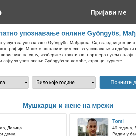
Пријави ме
латно упознавање онлине Gyöngyös, Мађ
н услуга за упознавање Gyöngyös, Мађарска. Сајт заједнице корист
фотографије. Можете поставити циљеве за упознавање и одабрат
кориснике на сајту, изаберите атрактивног партнера путем онлајн
 сајту за упознавање Gyöngyös за домаће, странце, туристе.
Мушкарци и жене на мрежи
Tomi
тар, Девица
46 година,
жи дечка
Радим у ба