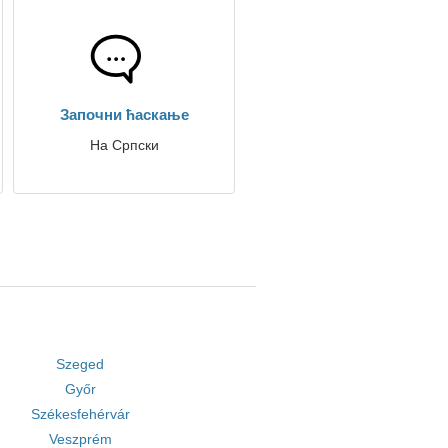
Започни ћаскање
На Српски
Szeged
Győr
Székesfehérvár
Veszprém