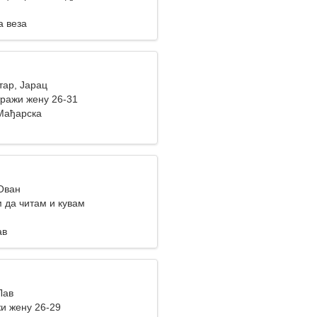
а веза
тар, Јарац
ражи жену 26-31
Мађарска
 Ован
 да читам и кувам
ав
Лав
и жену 26-29