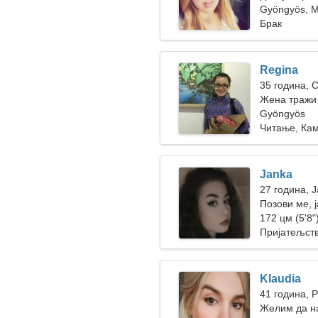
Gyöngyös, 
Брак
Regina
35 година, 
Жена тражи
Gyöngyös
Читање, Ка
Janka
27 година, 
Позови ме, 
172 цм (5'8")
Пријатељст
Klaudia
41 година, 
Желим да н