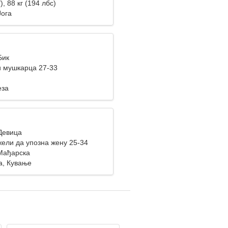
), 88 кг (194 лбс)
Јога
Бик
 мушкарца 27-33
еза
 Девица
ели да упозна жену 25-34
Мађарска
а, Кување