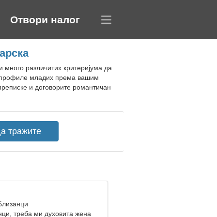
Отвори налог
арска
и много различитих критеријума да
и профиле младих према вашим
 преписке и договорите романтичан
 Близанци
нци, треба ми духовита жена