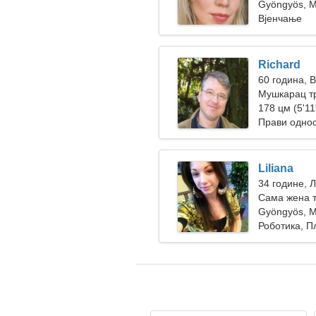
Gyöngyös, 
Вјенчање
Richard
60 година, 
Мушкарац тр
178 цм (5'11"
Прави одно
Liliana
34 године, 
Сама жена 
Gyöngyös, 
Роботика, 