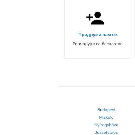
Придружи нам се
Региструјте се бесплатно
Budapest
Miskolc
Nyíregyháza
Józsefváros