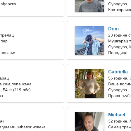
Мађарска
Gyöngyös
Краткорочн
Dom
Стрелац
23 године с
 пар
Мушкарац т
Gyöngyös, 
мповање
Породица
Gabriella
Јарац
56 година,
ја сам лепа жена
Више волим
, 54 кг (119 лбс)
Gyöngyös
во
Права љуб
Michael
Рак
32 године, 
ађем мишићавог човека
Самац траж