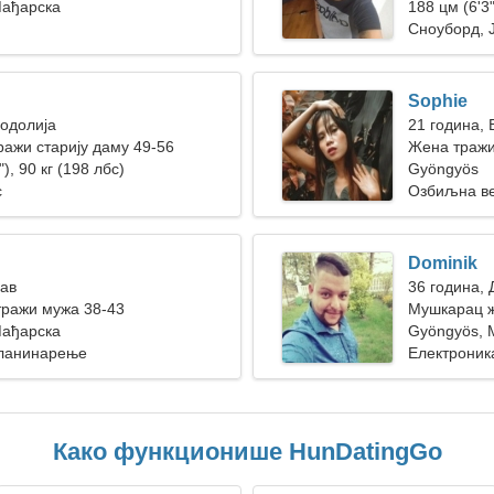
Мађарска
188 цм (6'3"
Сноуборд, 
Sophie
Водолија
21 година, 
ажи старију даму 49-56
Жена тражи
), 90 кг (198 лбс)
Gyöngyös
с
Озбиљна в
Dominik
Лав
36 година,
тражи мужа 38-43
Мушкарац ж
Мађарска
Gyöngyös, 
Планинарење
Електроник
Како функционише HunDatingGo