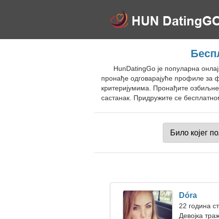
Бесп
HunDatingGo је популарна онлај
пронађе одговарајуће профиле за 
критеријумима. Пронађите озбиљне 
састанак. Придружите се бесплатном
Dóra
22 година с
Девојка тра