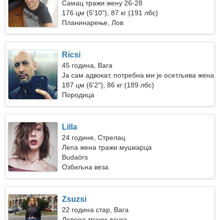
Самац тражи жену 26-28
176 цм (5'10"), 87 кг (191 лбс)
Планинарење, Лов
Ricsi
45 година, Вага
Ја сам адвокат, потребна ми је осетљива жена
187 цм (6'2"), 86 кг (189 лбс)
Породица
Lilla
24 године, Стрелац
Лепа жена тражи мушкарца
Budaörs
Озбиљна веза
Zsuzsi
22 година стар, Вага
Девојка тражи дечка