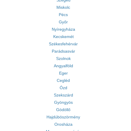
Szeged
Miskolc
Pécs
Győr
Nyíregyháza
Kecskemét
Székesfehérvár
Parádsasvár
Szolnok
Angyalföld
Eger
Cegléd
Ózd
Szekszárd
Gyöngyös
Gödöllő
Hajdúböszörmény
Orosháza