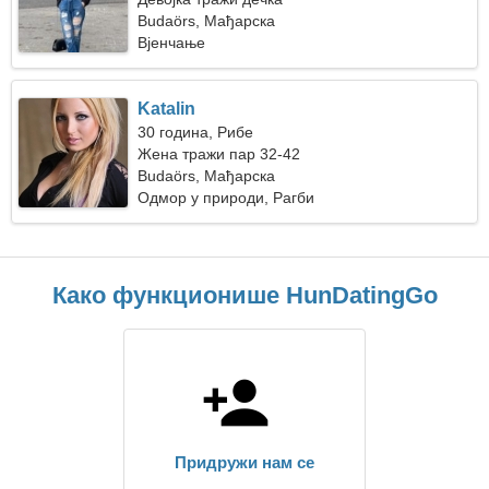
Budaörs, Мађарска
Вјенчање
Katalin
30 година, Рибе
Жена тражи пар 32-42
Budaörs, Мађарска
Одмор у природи, Рагби
Како функционише HunDatingGo
Придружи нам се