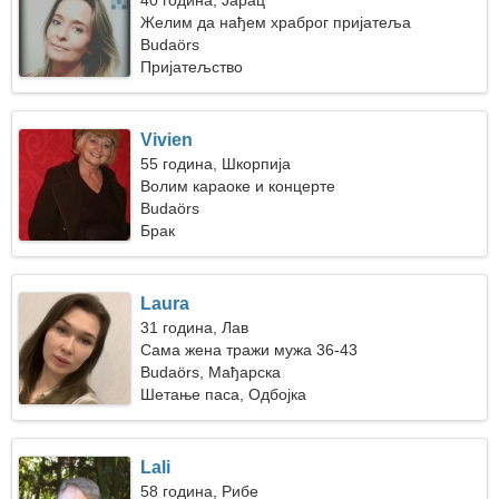
40 година, Јарац
Желим да нађем храброг пријатеља
Budaörs
Пријатељство
Vivien
55 година, Шкорпија
Волим караоке и концерте
Budaörs
Брак
Laura
31 година, Лав
Сама жена тражи мужа 36-43
Budaörs, Мађарска
Шетање паса, Одбојка
Lali
58 година, Рибе