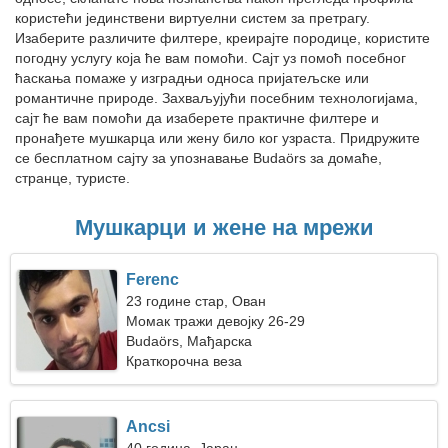
користећи јединствени виртуелни систем за претрагу.
Изаберите различите филтере, креирајте породице, користите
погодну услугу која ће вам помоћи. Сајт уз помоћ посебног
ћаскања помаже у изградњи односа пријатељске или
романтичне природе. Захваљујући посебним технологијама,
сајт ће вам помоћи да изаберете практичне филтере и
пронађете мушкарца или жену било ког узраста. Придружите
се бесплатном сајту за упознавање Budaörs за домаће,
странце, туристе.
Мушкарци и жене на мрежи
Ferenc
23 године стар, Ован
Момак тражи девојку 26-29
Budaörs, Мађарска
Краткорочна веза
Ancsi