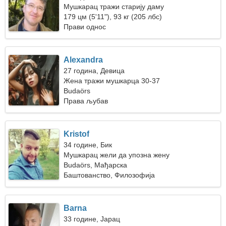
Мушкарац тражи старију даму
179 цм (5'11"), 93 кг (205 лбс)
Прави однос
Alexandra
27 година, Девица
Жена тражи мушкарца 30-37
Budaörs
Права љубав
Kristof
34 године, Бик
Мушкарац жели да упозна жену
Budaörs, Мађарска
Баштованство, Филозофија
Barna
33 године, Јарац