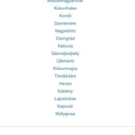
Mosonmagyaróvár
Kiskunhalas
Komló
Szentendre
Nagykőrös
Csongrád
Kalocsa
Sátoraljaújhely
Újfehértó
Kiskunmajsa
Törökbálint
Heves
Edelény
Lajosmizse
Kapuvár
Мађарска