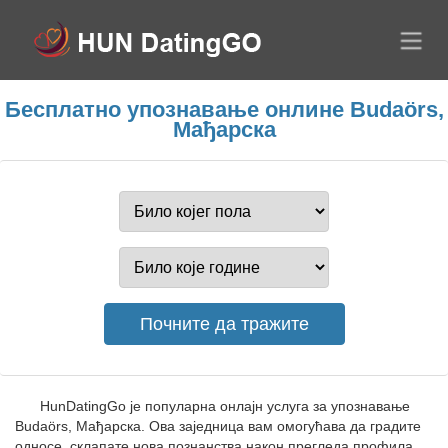
Бесплатно упознавање онлине Budaörs,
Мађарска
HunDatingGo је популарна онлајн услуга за упознавање
Budaörs, Мађарска. Ова заједница вам омогућава да градите
односе, склапате нова познанства након прегледа профила