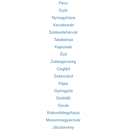
Pécs
Győr
Nyíregyháza
Kecskemét
Székesfehérvár
Tatabánya
Kaposvár
Érd
Zalaegerszeg
Cegléd
Szekszárd
Pápa
Gyöngyös
Gödöllő
Gyula
Kiskunfélegyháza
Mosonmagyaróvár
Jászberény