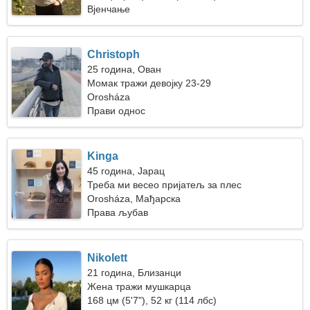
Вјенчање
Christoph
25 година, Ован
Момак тражи девојку 23-29
Orosháza
Прави однос
Kinga
45 година, Јарац
Треба ми весео пријатељ за плес
Orosháza, Мађарска
Права љубав
Nikolett
21 година, Близанци
Жена тражи мушкарца
168 цм (5'7"), 52 кг (114 лбс)