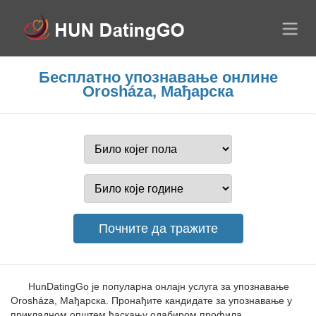
Бесплатно упознавање онлине
Orosháza, Мађарска
HunDatingGo је популарна онлајн услуга за упознавање
Orosháza, Мађарска. Пронађите кандидате за упознавање у
прикладном општем ћаскању одабиром профила