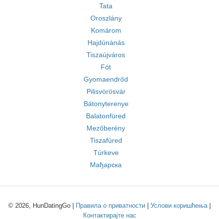
Tata
Oroszlány
Komárom
Hajdúnánás
Tiszaújváros
Fót
Gyomaendrőd
Pilisvörösvár
Bátonyterenye
Balatonfüred
Mezőberény
Tiszafüred
Túrkeve
Мађарска
© 2026, HunDatingGo |
Правила о приватности
|
Услови коришћења
|
Контактирајте нас