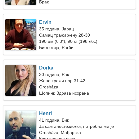
Брак
Ervin
35 година, Јарац
Самац тражи жену 28-30
190 цм (6'3"), 90 кг (198 лбс)
Биологија, Рагби
Dorka
30 година, Рак
Жена тражи пар 31-42
Orosháza
Шопинг, Здрава исхрана
Henri
41 година, Бик
Ја сам анестезиолог, потребна ми је
елегантна жена
Orosháza, Мађарска
Краткорочна веза