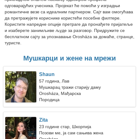
одговарајућих учесника. Пројекат ће помоћи у изградњи
романтичне везе са идеалним партнером. Сајт вам омогућава
да претражујете кориснике користећи посебне филтере.
Користите напредне опције претраге да пронађете пријатеље
и изаберете занимљиве људе за разговор. Придружите се
бесплатном сајту за упознавање Orosháza за домаће, странце,
туристе.
Мушкарци и жене на мрежи
Shaun
57 година, Лав
Мушкарац тражи старију даму
Orosháza, Мађарска
Породица
Zita
23 године стар, Шкорпија
Позови ме, ја сам сањива жена