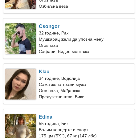
Orosháza
Озбиљна веза
Csongor
32 године, Рак
Мушкарац жели да упозна жену
Orosháza
Сафари, Видео монтажа
Klau
34 године, Водолија
Сама жена тражи мужа
Orosháza, Мађарска
Предузетништво, Бике
Edina
55 година, Бик
Волим концерте и спорт
175 цм (5'9"), 67 кг (147 лбс)