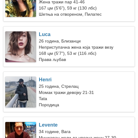
Жена тражи пар 41-46
167 цм (5'6"), 59 кг (130 лбс)
Шетња на отвореном, Пилатес
Luca
26 година, Близанци
Неприступачна жена која тражи везу
168 цм (5'7"), 53 кг (116 лбс)
Права љубав
Henri
25 година, Стрелац
Момак тражи девојку 21-31
Tata
Породица
Levente
34 године, Вага
Мушкарац жели да упозна жену 27-30