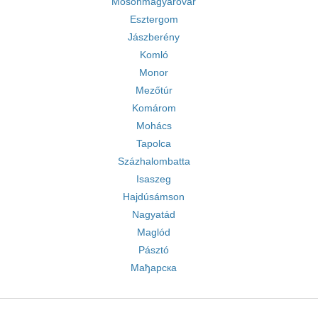
Mosonmagyaróvár
Esztergom
Jászberény
Komló
Monor
Mezőtúr
Komárom
Mohács
Tapolca
Százhalombatta
Isaszeg
Hajdúsámson
Nagyatád
Maglód
Pásztó
Мађарска