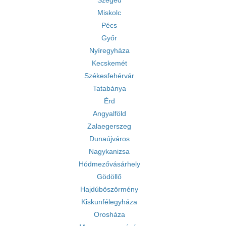
Szeged
Miskolc
Pécs
Győr
Nyíregyháza
Kecskemét
Székesfehérvár
Tatabánya
Érd
Angyalföld
Zalaegerszeg
Dunaújváros
Nagykanizsa
Hódmezővásárhely
Gödöllő
Hajdúböszörmény
Kiskunfélegyháza
Orosháza