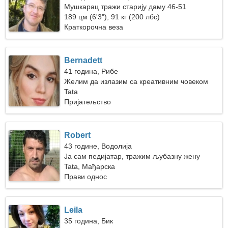
Мушкарац тражи старију даму 46-51
189 цм (6'3"), 91 кг (200 лбс)
Краткорочна веза
Bernadett
41 година, Рибе
Желим да излазим са креативним човеком
Tata
Пријатељство
Robert
43 године, Водолија
Ја сам педијатар, тражим љубазну жену
Tata, Мађарска
Прави однос
Leila
35 година, Бик