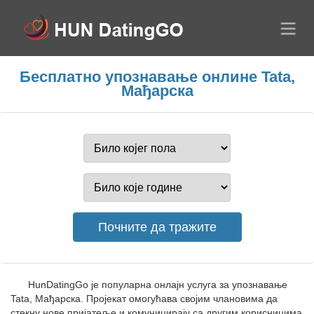
Бесплатно упознавање онлине Tata,
Мађарска
HunDatingGo је популарна онлајн услуга за упознавање
Tata, Мађарска. Пројекат омогућава својим члановима да
стекну нове пријатеље и комуницирају са другим корисницима