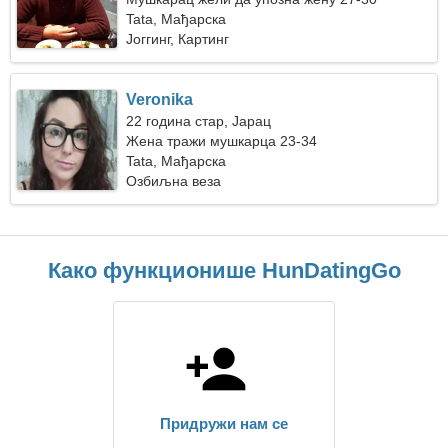
Tata, Мађарска
Јоггинг, Картинг
Veronika
22 година стар, Јарац
Жена тражи мушкарца 23-34
Tata, Мађарска
Озбиљна веза
Како функционише HunDatingGo
Придружи нам се