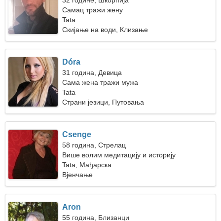
32 године, Шкорпија
Самац тражи жену
Tata
Скијање на води, Клизање
Dóra
31 година, Девица
Сама жена тражи мужа
Tata
Страни језици, Путовања
Csenge
58 година, Стрелац
Више волим медитацију и историју
Tata, Мађарска
Вјенчање
Aron
55 година, Близанци