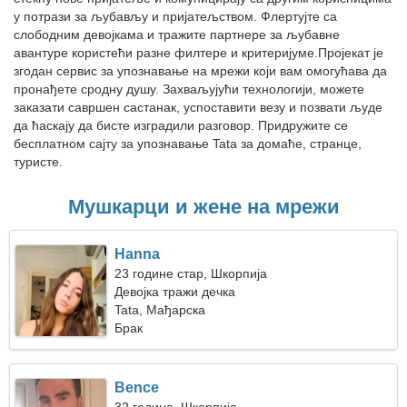
у потрази за љубављу и пријатељством. Флертујте са
слободним девојкама и тражите партнере за љубавне
авантуре користећи разне филтере и критеријуме.Пројекат је
згодан сервис за упознавање на мрежи који вам омогућава да
пронађете сродну душу. Захваљујући технологији, можете
заказати савршен састанак, успоставити везу и позвати људе
да ћаскају да бисте изградили разговор. Придружите се
бесплатном сајту за упознавање Tata за домаће, странце,
туристе.
Мушкарци и жене на мрежи
Hanna
23 године стар, Шкорпија
Девојка тражи дечка
Tata, Мађарска
Брак
Bence